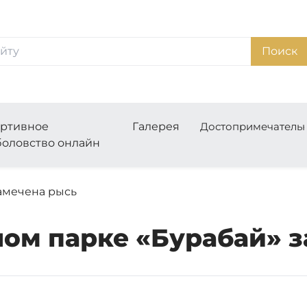
Поиск
ртивное
Галерея
Достопримечатель
оловство онлайн
амечена рысь
ом парке «Бурабай» 