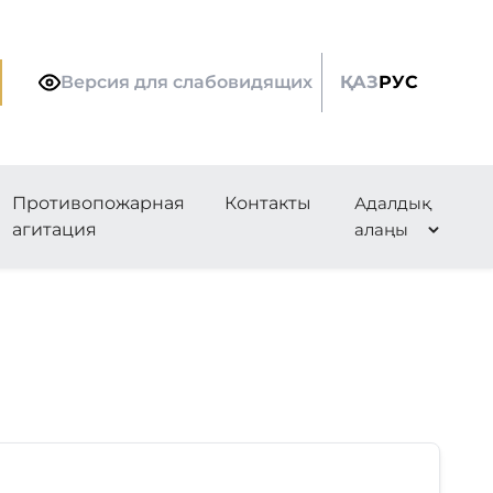
Версия для слабовидящих
ҚАЗ
РУС
ности
Противопожарная
Контакты
Адалдық
агитация
алаңы