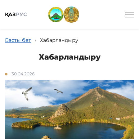
ҚАЗ
РУС
Басты бет
›
Хабарландыру
Хабарландыру
Жалпы мәлімет
30.04.2026
Жаңалықтар
Келушілерге
Спорттық балық аулау онлайн