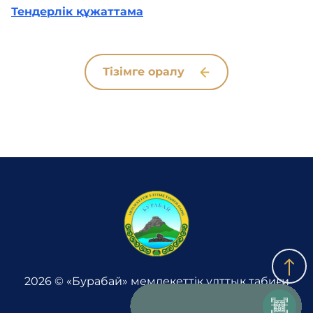
Адалдық алаңы
Тендерлік құжаттама
Нашар көретіндерге
арналған нұсқа
Тізімге оралу
2026 © «Бурабай» мемлекеттік ұлттық табиғи
паркі