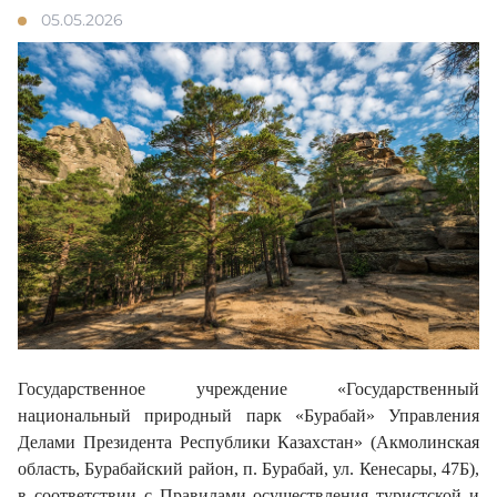
05.05.2026
Галерея
Достопримечательности
Противопожарная агитация
Контакты
Адалдық алаңы
Государственное учреждение «Государственный
национальный природный парк «Бурабай» Управления
Делами Президента Республики Казахстан» (Акмолинская
Версия для слабовидящих
область, Бурабайский район, п. Бурабай, ул. Кенесары, 47Б),
в соответствии с Правилами осуществления туристской и