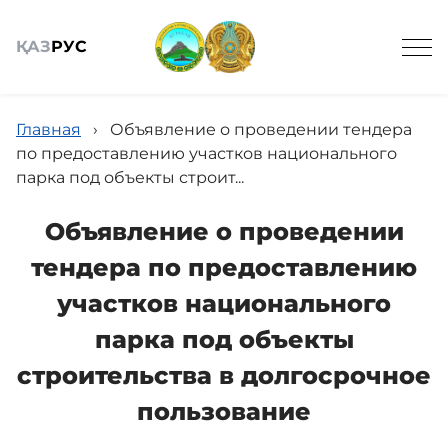
ҚАЗ
РУС
Главная
›
Объявление о проведении тендера
по предоставлению участков национального
парка под объекты строит...
Общие сведения
Объявление о проведении
тендера по предоставлению
Новости
участков национального
парка под объекты
Посетителям
строительства в долгосрочное
пользование
Спортивное рыболовство онлайн