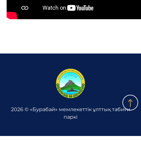
2026 © «Бурабай» мемлекеттік ұлттық табиғи
паркі