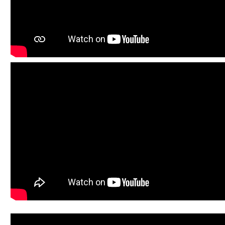
Галерея
Көрнекті жерлер
Өртке қарсы үгіт
Байланыс
Табыс пен мүлік туралы декларация