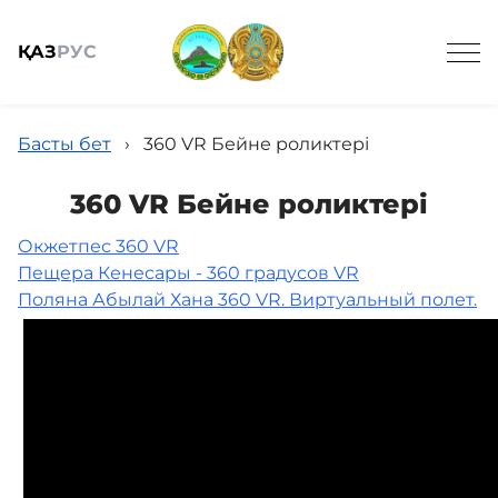
ҚАЗ
РУС
Басты бет
›
360 VR Бейне роликтері
360 VR Бейне роликтері
Окжетпес 360 VR
Жалпы мәлімет
Пещера Кенесары - 360 градусов VR
Поляна Абылай Хана 360 VR. Виртуальный полет.
Жаңалықтар
Келушілерге
Спорттық балық аулау онлайн