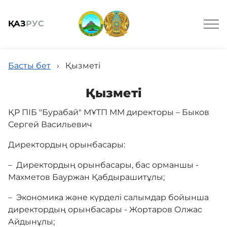
ҚАЗ
РУС
Басты бет
›
Қызметі
Қызметі
ҚР ПІБ "Бурабай" МҰТП ММ директоры – Быков
Жалпы мәлімет
Сергей Васильевич
Директордың орынбасары:
Жаңалықтар
– Директордың орынбасары, бас орманшы -
Махметов Бауржан Қабдырашитұлы;
Келушілерге
– Экономика және күрделі салымдар бойынша
директордың орынбасары - Жортаров Олжас
Спорттық балық аулау онлайн
Айдынұлы;