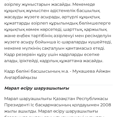
әзірлеу жұмыстарын жасайды. Мекемеде
құқықтық жұмыспен әдістемелік басшылық
жасауды жүзеге асырады, әртүрлі құқықтық
құжаттарды әзірлеп құрылымдық бөлімшелерге
құқықтық көмек көрсетеді, шарттық, қаржылық
және еңбек тәртібінің әзірленуі мен ресімделуін
жүзеге асыру бойынша іс-шараларды күшейтеді,
мекеме мүлкінің сақталуын қамтамасыз етеді.
Кадр резервін құру үшін кадрларды есепке
алады, іріктейді, кадрлық құжаттама жасайды.
Кадр бөлімі басшысының м.а. - Мукашева Айжан
Аңғарбайқызы
Марал өсіру шаруашылығы
Марал шаруашылығы Қазақстан Республикасы
Президенті Іс басқармасының қолдауымен 2008
жылы ашылды. Марал өсіру шаруашылығы