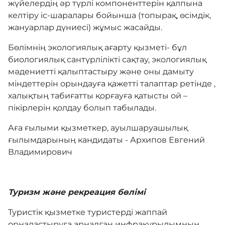
жүйелердің әр түрлі компоненттерін қалпына
келтіру іс-шаралары бойынша (топырақ, өсімдік,
жануарлар дүниесі) жұмыс жасайды.
Бөлімнің экологиялық ағарту қызметі- бұл
биологиялық сантүрлілікті сақтау, экологиялық
мәдениетті қалыптастыру және оны дамыту
міндеттерін орындауға қажетті талаптар ретінде ,
халықтың табиғатты қорғауға қатысты ой –
пікірлерін қолдау болып табылады.
Аға ғылыми қызметкер, ауылшаруашылық
ғылымдарының кандидаты - Архипов Евгений
Владимирович
Туризм және рекреация бөлімі
Туристік қызметке туристерді жаппай
орналастыруға арналған инфрақұрылымның