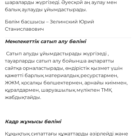
шараларды жүргізеді. Әуесқой аң аулау мен
балық аулауды ұйымдастырады.
Бөлім басшысы – Зелинский Юрий
Станиславович
Мемлекеттік сатып алу бөлімі
Сатып алуды ұйымдастырады жүргізеді ,
тауарларды сатып алу бойынша ақпаратты
сайтқа орналастырады, өндірістік қызмет үшін
қажетті барлық материалдық ресурстармен,
ЖЖМ, қосалқы бөлшектермен, арнайы киіммен,
құралдармен, шаруашылық мүлікпен ТМҚ
жабдықтайды.
Кадр жұмысы бөлімі
Құқықтық сипаттағы құжаттарды әзірлейді және