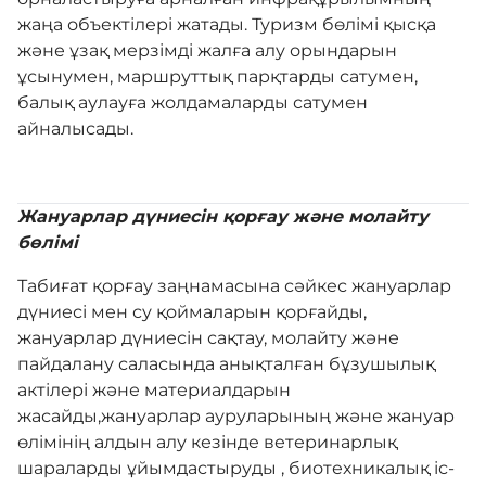
жаңа объектілері жатады. Туризм бөлімі қысқа
және ұзақ мерзімді жалға алу орындарын
ұсынумен, маршруттық парқтарды сатумен,
балық аулауға жолдамаларды сатумен
айналысады.
Жануарлар дүниесін қорғау және молайту
бөлімі
Табиғат қорғау заңнамасына сәйкес жануарлар
дүниесі мен су қоймаларын қорғайды,
жануарлар дүниесін сақтау, молайту және
пайдалану саласында анықталған бұзушылық
актілері және материалдарын
жасайды,жануарлар ауруларының және жануар
өлімінің алдын алу кезінде ветеринарлық
шараларды ұйымдастыруды , биотехникалық іс-