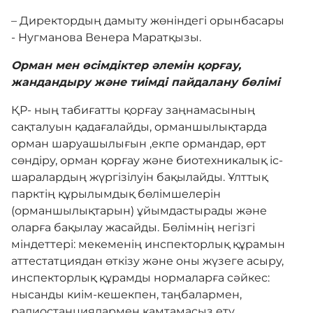
– Директордың дамыту жөніндегі орынбасары
- Нугманова Венера Маратқызы.
Галерея
Орман мен өсімдіктер әлемін қорғау,
жандандыру және тиімді пайдалану бөлімі
Көрнекті жерлер
ҚР- ның табиғатты қорғау заңнамасының
сақталуын қадағалайды, орманшылықтарда
Өртке қарсы үгіт
орман шаруашылығын ,екпе ормандар, өрт
сөндіру, орман қорғау және биотехникалық іс-
шаралардың жүргізілуін бақылайды. Ұлттық
Байланыс
парктің құрылымдық бөлімшелерін
(орманшылықтарын) ұйымдастырады және
оларға бақылау жасайды. Бөлімнің негізгі
Табыс пен мүлік туралы декларация
міндеттері: мекеменің инспекторлық құрамын
аттестатциядан өткізу және оны жүзеге асыру,
инспекторлық құрамды нормаларға сәйкес:
нысанды киім-кешекпен, таңбалармен,
радиостанциялармен қамтамасыз ету.