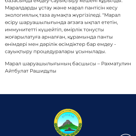
базасында емдеу-сауықтыру кешені құрылды.
Маралдарды ұстау және марал пантісін кесу
экологиялық таза аумақта жүргізіледі. "Марал
өсіру шаруашылығында ағзаға ықпал ететін,
иммунитетті күшейтіп, өмірлік тонусты
жоғарылатуға арналған, құрамында панты
өнімдері мен дәрілік өсімдіктер бар емдеу -
сауықтыру процедуралары ұсынылады.
Марал шаруашылығының басшысы – Рахматулин
Айтбулат Рашидұлы