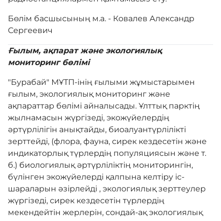
Адалдық алаңы
Бөлім басшысының м.а. - Ковалев Александр
Сергеевич
Нашар көретіндерге
арналған нұсқа
Ғылым, ақпарат және экологиялық
мониторинг бөлімі
"Бурабай" МҰТП-інің ғылыми жұмыстарымен
ғылым, экологиялық мониторинг және
ақпараттар бөлімі айналысады. Ұлттық парктің
жылнамасын жүргізеді, экожүйелердің
әртүрлілігін анықтайды, биоалуантүрлілікті
зерттейді, (флора, фауна, сирек кездесетін және
индикаторлық түрлердің популяциясын және т.
б.) биологиялық әртүрліліктің мониторингін,
бүлінген экожүйелерді қалпына келтіру іс-
шараларын әзірлейді , экологиялық зерттеулер
жүргізеді, сирек кездесетін түрлердің
мекендейтін жерлерін, сондай-ақ экологиялық