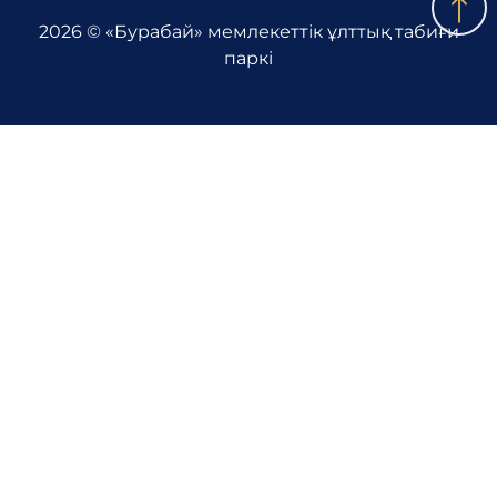
2026 © «Бурабай» мемлекеттік ұлттық табиғи
паркі