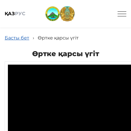
ҚАЗ
РУС
Басты бет
›
Өртке қарсы үгіт
Өртке қарсы үгіт
Жалпы мәлімет
Жаңалықтар
Келушілерге
Спорттық балық аулау онлайн