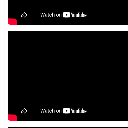
Галерея
Көрнекті жерлер
Өртке қарсы үгіт
Байланыс
Табыс пен мүлік туралы декларация