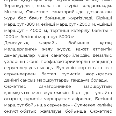
Теренкурдың дозаланған жүрісі қолданылады.
Мысалы, Оқжетпес санаторийінде дозаланған
жүру бес бағыт бойынша жүргізіледі. Бірінші
маршрут -800 м, екінші маршрут - 2000 м, үшінші
маршрут - 4000 м, төртінші көтерілу бағыты -
1000 м, бесінші маршрут-5000 м.
Денсаулық жағдайы бойынша қатаң
мөлшерленген жаяу жүруді қажет етпейтін
демалушылар үшін санаторийлердің, демалыс
үйлерінің және профилакторийлердің маңында
серуендеу ұсынылады. Бұл үшін жарты сағаттық
серуендерден бастап туристік жорықтарға
дейінгі сансыз маршруттарды таңдауға болады.
Оқжетпес санаторийінде маршруттың
қашықтығы мен жүктемесін біртіндеп ұлғайта
отырып, туристік маршруттар әзірленді. Бесінші
маршрут бойынша серуендеу - Әулиекөл көлінің
оңтүстік-батыс жағалауы бойынша Оқжетпес