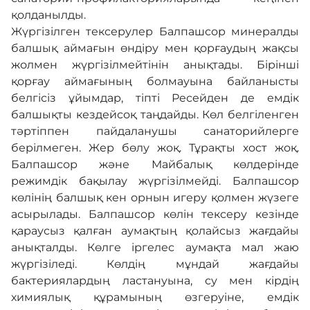
қолданылды.
Жүргізілген тексерулер Балпашсор минералды
балшық аймағын өндіру мен қорғаудың жақсы
жолмен жүргізілмейтінін анықтады. Бірінші
қорғау аймағының болмауына байланысты
белгісіз ұйымдар, тіпті Ресейден де емдік
балшықты кездейсоқ таңдайды. Көл белгіленген
тәртіппен пайдаланушы санаторийлерге
берілмеген. Жер бөлу жоқ. Тұрақты хост жоқ.
Балпашсор және Майбалық көлдерінде
режимдік бақылау жүргізілмейді. Балпашсор
көлінің балшық кен орнын игеру қолмен жүзеге
асырылады. Балпашсор көлін тексеру кезінде
қараусыз қалған аумақтың қолайсыз жағдайы
анықталды. Көлге іргелес аумақта мал жаю
жүргізіледі. Көлдің мұндай жағдайы
бактериялардың ластануына, су мен кірдің
химиялық құрамының өзгеруіне, емдік