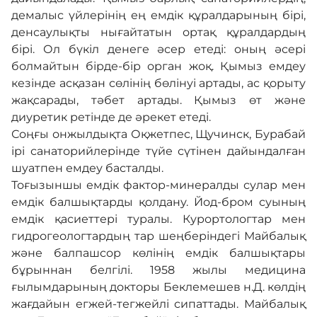
демалыс үйлерінің ең емдік құралдарының бірі,
денсаулықты нығайтатын ортақ құралдардың
бірі. Ол бүкіл денеге әсер етеді: оның әсері
болмайтын бірде-бір орган жоқ. Қымыз емдеу
кезінде асқазан сөлінің бөлінуі артады, ас қорыту
жақсарады, тәбет артады. Қымыз өт және
диуретик ретінде де әрекет етеді.
Соңғы онжылдықта Оқжетпес, Щучинск, Бурабай
ірі санаторийлерінде түйе сүтінен дайындалған
шуатпен емдеу басталды.
Тоғызыншы емдік фактор-минералды сулар мен
емдік балшықтарды қолдану. Йод-бром суының
емдік қасиеттері туралы. Курортологтар мен
гидрогеологтардың тар шеңберіндегі Майбалық
және балпашсор көлінің емдік балшықтары
бұрыннан белгілі. 1958 жылы медицина
ғылымдарының докторы Беклемешев н.Д. көлдің
жағдайын егжей-тегжейлі сипаттады. Майбалық