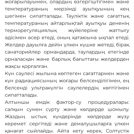
жоғарылауымен, олардың өзгергіштігімен және
температураның мерзімді ауытқуының кең
шегімен сипатталады. Тәуліктік және сағаттық
температураның айтарлықтай ауытқуы дененің
терморегуляциялық жүйелеріне жаттығу
әдісімен әсер етеді, оның қатаюына ықпал етеді.
Желдер дауылға дейін үлкен күшке жетеді, бірақ
санаторийлер ормандарда, таулардың етегінде
орналасқан және барлық бағыттағы желдерден
жақсы қорғалған.
Күн сәулесі жылына көптеген сағаттармен және
күн радиациясының жоғары белсенділігімен, ең
белсенді ультракүлгін сәулелердің көптігімен
сипатталады.
Алтыншы емдік фактор-су процедуралары:
салқын сумен сүрту және көлдерде шомылу.
Жаздың ыстық күндерінде көлдерде жүзу
керемет сергітеді және демалушыларға үлкен
қанағат сыйлайды. Айта кету керек, Солтүстік