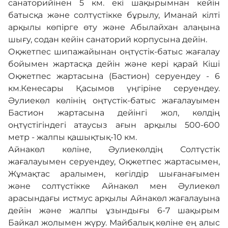
санаторийінен 5 км. екі шақырымнан кейін
батысқа және солтүстікке бұрылу, Иманай кілті
арқылы көпірге өту және Абылайхан алаңына
шығу, содан кейін санаторий корпусына дейін.
Оқжетпес шипажайынан оңтүстік-батыс жағалау
бойымен жартасқа дейін және кері қарай Кіші
Оқжетпес жартасына (Бастион) серуендеу - 6
км.Кенесары Қасымов үңгіріне серуендеу.
Әулиекөл көлінің оңтүстік-батыс жағалауымен
Бастион жартасына дейінгі жол, көлдің
оңтүстігіндегі атаусыз ағын арқылы 500-600
метр - жалпы қашықтық-10 км.
Айнакөл көліне, Әулиекөлдің Солтүстік
жағалауымен серуендеу, Оқжетпес жартасымен,
Жұмақтас аралымен, көгілдір шығанағымен
және солтүстікке Айнакөл мен Әулиекөл
арасындағы истмус арқылы Айнакөл жағалауына
дейін және жалпы ұзындығы 6-7 шақырым
Байкал жолымен жүру. Майбалық көліне ең алыс