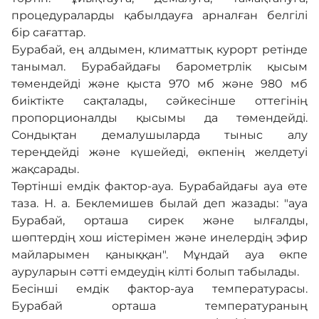
Адалдық алаңы
процедураларды қабылдауға арналған белгілі
бір сағаттар.
Бурабай, ең алдымен, климаттық курорт ретінде
Нашар көретіндерге
танымал. Бурабайдағы барометрлік қысым
арналған нұсқа
төмендейді және қыста 970 мб және 980 мб
биіктікте сақталады, сәйкесінше оттегінің
пропорционалды қысымы да төмендейді.
Сондықтан демалушыларда тыныс алу
тереңдейді және күшейеді, өкпенің желдетуі
жақсарады.
Төртінші емдік фактор-ауа. Бурабайдағы ауа өте
таза. Н. а. Беклемишев былай деп жазады: "ауа
Бурабай, орташа сирек және ылғалды,
шөптердің хош иістерімен және инелердің эфир
майларымен қаныққан". Мұндай ауа өкпе
ауруларын сәтті емдеудің кілті болып табылады.
Бесінші емдік фактор-ауа температурасы.
Бурабай орташа температураның