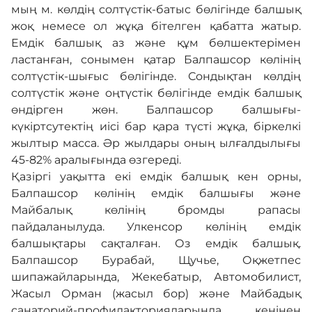
мың м. көлдің солтүстік-батыс бөлігінде балшық
жоқ немесе ол жұқа бітелген қабатта жатыр.
Емдік балшық аз және құм бөлшектерімен
ластанған, сонымен қатар Балпашсор көлінің
солтүстік-шығыс бөлігінде. Сондықтан көлдің
солтүстік және оңтүстік бөлігінде емдік балшық
өндірген жөн. Балпашсор балшығы-
күкіртсутектің иісі бар қара түсті жұқа, біркелкі
жылтыр масса. Әр жылдары оның ылғалдылығы
45-82% аралығында өзгереді.
Қазіргі уақытта екі емдік балшық кен орны,
Балпашсор көлінің емдік балшығы және
Майбалық көлінің бромды рапасы
пайдаланылуда. Улкенсор көлінің емдік
балшықтары сақталған. Оз емдік балшық.
Балпашсор Бурабай, Щучье, Оқжетпес
шипажайларында, Жекебатыр, Автомобилист,
Жасыл Орман (жасыл бор) және Майбадық
санаторий-профилакторияларында кеңінен