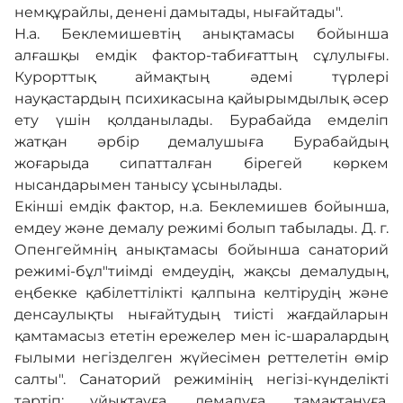
немқұрайлы, денені дамытады, нығайтады".
Н.а. Беклемишевтің анықтамасы бойынша
Галерея
алғашқы емдік фактор-табиғаттың сұлулығы.
Курорттық аймақтың әдемі түрлері
науқастардың психикасына қайырымдылық әсер
Көрнекті жерлер
ету үшін қолданылады. Бурабайда емделіп
жатқан әрбір демалушыға Бурабайдың
жоғарыда сипатталған бірегей көркем
Өртке қарсы үгіт
нысандарымен танысу ұсынылады.
Екінші емдік фактор, н.а. Беклемишев бойынша,
емдеу және демалу режимі болып табылады. Д. г.
Байланыс
Опенгеймнің анықтамасы бойынша санаторий
режимі-бұл"тиімді емдеудің, жақсы демалудың,
еңбекке қабілеттілікті қалпына келтірудің және
Табыс пен мүлік туралы декларация
денсаулықты нығайтудың тиісті жағдайларын
қамтамасыз ететін ережелер мен іс-шаралардың
ғылыми негізделген жүйесімен реттелетін өмір
салты". Санаторий режимінің негізі-күнделікті
тәртіп: ұйықтауға, демалуға, тамақтануға,