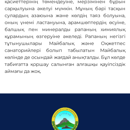
қасиеттерінің төмендеуіне, мерзімінен бұрын
сарқылуына әкелуі мүмкін. Мұның бәрі тасқын
сулардың азаюына және көлдің таяз болуына,
оның үнемі ластануына, арамшөптердің өсуіне,
балшық пен минералды рапаның химиялық
құрамының өзгеруіне әкеледі. Рапаның негізгі
тұтынушылары Майбалық және Оқжетпес
санаторийлері болып табылатын Майбалық
көлінде де осындай жағдай анықталды. Бұл көлде
табиғатта қоршау салынған алғашқы қауіпсіздік
аймағы да жоқ.