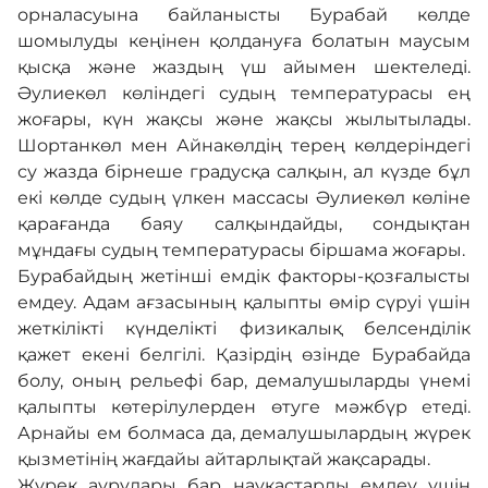
орналасуына байланысты Бурабай көлде
шомылуды кеңінен қолдануға болатын маусым
қысқа және жаздың үш айымен шектеледі.
Әулиекөл көліндегі судың температурасы ең
жоғары, күн жақсы және жақсы жылытылады.
Шортанкөл мен Айнакөлдің терең көлдеріндегі
су жазда бірнеше градусқа салқын, ал күзде бұл
екі көлде судың үлкен массасы Әулиекөл көліне
қарағанда баяу салқындайды, сондықтан
мұндағы судың температурасы біршама жоғары.
Бурабайдың жетінші емдік факторы-қозғалысты
емдеу. Адам ағзасының қалыпты өмір сүруі үшін
жеткілікті күнделікті физикалық белсенділік
қажет екені белгілі. Қазірдің өзінде Бурабайда
болу, оның рельефі бар, демалушыларды үнемі
қалыпты көтерілулерден өтуге мәжбүр етеді.
Арнайы ем болмаса да, демалушылардың жүрек
қызметінің жағдайы айтарлықтай жақсарады.
Жүрек аурулары бар науқастарды емдеу үшін