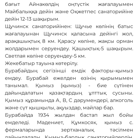
бағыт Айнакөлдің оңтүстік жағалауымен
Майбалыққа дейін және Оқжетпес санаторийіне
дейін 12-13 шақырым.
Щучинск санаторийінен: Щучье көлінің батыс
жағалауынан Щучинск қаласына дейінгі жол,
арақашықтық 8 км. Қарасу көліне, жақсы орман
жолдарымен серуендеу. Қашықтық-5 шақырым.
Светлая көліне серуендеу-5 км.
Жекебатыр тауына көтерілу.
Бурабайдың сегізінші емдік факторы-қымыз
емдеу. Бурабай ежелден өзінің қырымымен
танымал. Қымыз (қымыз) - бие сүтінен
дайындалатын қазақтардың ұлттық сусыны.
Қымыз құрамында А, В, С дәрумендері, алкоголь
және сүт қышқылы, ақуыздар, майлар бар.
Бурабайда 1934 жылдан бастап жыл бойы
емделеді. Мәдениет, Құмкосяк, қымыз с.
фермаларында зертханалық тәсілмен
дайындалады. Қымыз-барлық санаторийлердің,