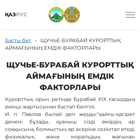
ҚАЗ
РУС
Басты бет
›
ЩУЧЬЕ-БУРАБАЙ КУРОРТТЫҚ
АЙМАҒЫНЫҢ ЕМДІК ФАКТОРЛАРЫ
ЩУЧЬЕ-БУРАБАЙ КУРОРТТЫҚ
Жалпы мәлімет
АЙМАҒЫНЫҢ ЕМДІК
ФАКТОРЛАРЫ
Жаңалықтар
Курорттық орын ретінде Бурабай XIX ғасырдың
екінші жартысынан бастап белгілі.
Келушілерге
И. п. Павлов былай деп жазды:"қайғы-қасірет
денені бұзады, қуаныш сізді өмірдің әр
соққысына, болмыстың әр әсеріне сезімтал етеді,
Спорттық балық аулау онлайн
физикалық және моральдық жағынан