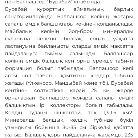
пен Балпашсор "Бурабай" кітабында.
Бурабай курорттық аймағының барлық
санаторийлерінде Балпашсор көлінің жоғары
сапалы емдік балшықтары кеңінен қолданылады.
Майбалық көлінің йод-бром минералды
суларына келетін болсақ, соңғы уақытта
ластануына байланысты оларды емдік мақсатта
пайдалануға тыйым салынады. Балпашсор
көлінің емдік балшық кен орны ерекше табиғи
формация болып табылады. Балпашсор көлі
алты көл тізбегін қамтитын көлдер тобына
жатады (Үлкенсор, Мандыбай және т.б.). Бурабай
кентінен солтүстікке қарай 25 км жерде
орналасқан Балпашсор жоғары сапалы емдік
балшықтың ірі коллекторы болып табылады.
Көлдің ауданы кішкентай, тек 1,3-1,5 км2.
Минералды балшық көлдің түбінде бүкіл
ұзындығы бойынша 30-35 см біркелкі қабатта
жатыр. Балшық қоры пайдалануға жарамды, 235