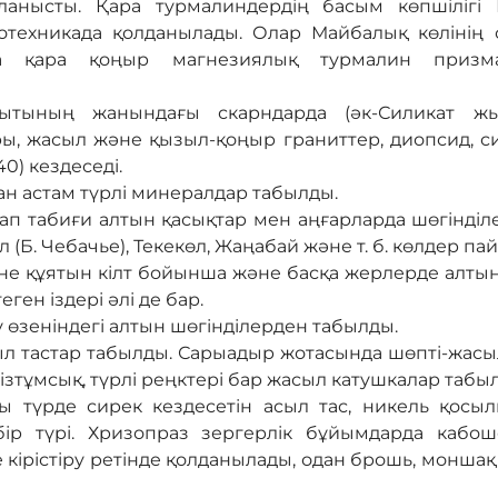
ланысты. Қара турмалиндердің басым көпшілігі 
техникада қолданылады. Олар Майбалық көлінің с
да қара қоңыр магнезиялық турмалин призма
уытының жанындағы скарндарда (әк-Силикат жы
ары, жасыл және қызыл-қоңыр граниттер, диопсид, с
0) кездеседі.
н астам түрлі минералдар табылды.
тап табиғи алтын қасықтар мен аңғарларда шөгінді
 (Б. Чебачье), Текекөл, Жаңабай және т. б. көлдер па
іне құятын кілт бойынша және басқа жерлерде алты
ген іздері әлі де бар.
 өзеніндегі алтын шөгінділерден табылды.
л тастар табылды. Сарыадыр жотасында шөпті-жасыл 
ізтұмсық, түрлі реңктері бар жасыл катушкалар табы
ы түрде сирек кездесетін асыл тас, никель қосы
ір түрі. Хризопраз зергерлік бұйымдарда кабошо
 кірістіру ретінде қолданылады, одан брошь, монша