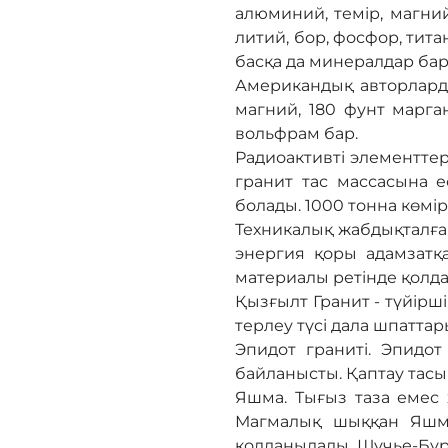
алюминий, темір, магни
литий, бор, фосфор, тит
басқа да минералдар бар
Американдық авторларды
магний, 180 фунт марга
вольфрам бар.
Радиоактивті элементте
гранит тас массасына 
болады. 1000 тонна көмір
Техникалық жабдықталған
энергия қоры адамзатқ
материалы ретінде қолд
Қызғылт Гранит - түйірш
терлеу түсі дала шпаттар
Эпидот граниті. Эпидот
байланысты. Қаптау тасы
Яшма. Тығыз таза емес 
Магмалық шыққан Яшма
қолданылады. Щучье-Бур