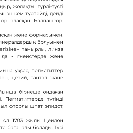
ыр, жолақты, түрлі-түсті
ынан кем түспейді, дейді
орналасқан. Балпашсор,
нысқан және формасымен,
 минералдардың болуымен
егізінен тамырлы, линза
 да - гнейстерде және
мына ұқсас, пегматиттер
лон, цезий, тантал және
йынша бірнеше ондаған
 Пегматиттерде түтінді
сыл фторлы шпат, эпидот,
ен ол 1703 жылы Цейлон
те бағаналы болады. Түсі