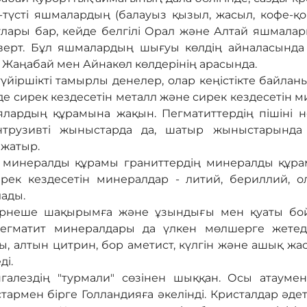
-түсті яшмалардың (балауыз қызыл, жасыл, кофе-қоң
улары бар, кейде белгілі Орал және Алтай яшмалар
аверт. Бұл яшмалардың шығуы көлдің айналасында 
, Жаңабай мен Айнакөл көлдерінің арасында.
түйіршікті тамырлы денелер, олар кеңістікте байла
 сирек кездесетін металл және сирек кездесетін
лардың құрамына жақын. Пегматиттердің пішіні н
 интрузивті жыныстарда да, шатыр жыныстарында
 жатыр.
ң минералды құрамы граниттердің минералды құра
ирек кездесетін минералдар - литий, бериллий, о
лады.
ірнеше шақырымға және ұзындығы мен қуаты бо
Пегматит минералдары да үлкен мөлшерге жетеді.
ы, алтын цитрин, бор аметист, күлгін және ашық жа
ді.
нгалездің "турмали" сөзінен шыққан. Осы атаум
тармен бірге Голландияға әкелінді. Кристалдар әдет