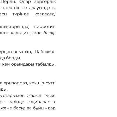
Шерли. Олар зергерлік
олтүстік жағалауындағы
сы түрінде кездеседі
ныстарында) пирротин
инит, кальцит және басқа
лерден алынып, Шабаккөл
йда болды.
н кен орындары табылды.
хризопраз, көкшіл-сүтті
лды.
лыстарымен жасыл түске
к түрінде сақиналарға,
қ және басқа да бұйымдар