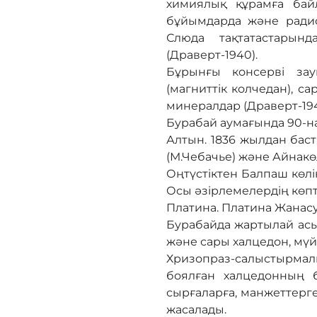
химиялық құрамға бай
бұйымдарда және радио
Слюда тақтатастарын
(Драверт-1940).
Бұрынғы консерві за
(магниттік колчедан), с
минералдар (Драверт-194
Бурабай аумағында 90-на
Алтын. 1836 жылдан бас
(М.Чебачье) және Айнакөл
Оңтүстіктен Балпаш көл
Осы әзірлемелердің көпте
Платина. Платина Жанасу
Бурабайда жартылай асы
және сары халцедон, мүй
Хризопраз-салыстырмал
боялған халцедонның б
сырғаларға, манжеттерге
жасалады.