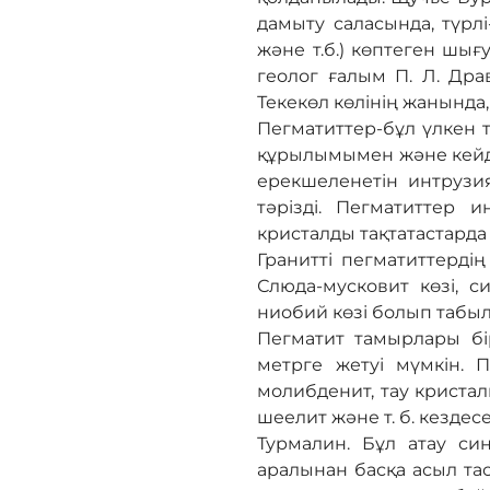
дамыту саласында, түрлі
және т.б.) көптеген шығ
геолог ғалым П. Л. Др
Текекөл көлінің жанында
Пегматиттер-бұл үлкен 
құрылымымен және кейде
ерекшеленетін интрузия
тәрізді. Пегматиттер
кристалды тақтатастарда
Гранитті пегматиттерді
Слюда-мусковит көзі, с
ниобий көзі болып табы
Пегматит тамырлары б
метрге жетуі мүмкін. 
молибденит, тау кристал
шеелит және т. б. кездесе
Турмалин. Бұл атау си
аралынан басқа асыл тас