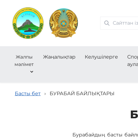
Жалпы
Жаңалықтар
Келушілерге
Спо
мәлімет
аул
Басты бет
›
БУРАБАЙ БАЙЛЫҚТАРЫ
Бурабайдың басты байл