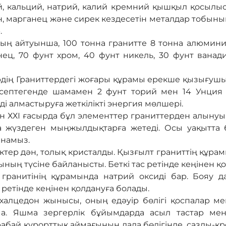
й, кальций, натрий, калий кремний қышқыл қосылыст
ан, марганец және сирек кездесетін металдар тобыны
.
ң айтуынша, 100 тонна гранитте 8 тонна алюминий,
нец, 70 фунт хром, 40 фунт никель, 30 фунт ванади
рдің Граниттердегі жоғары құрамы ерекше қызығушы
есептегенде шамамен 2 фунт торий мен 14 Унци
ді алмастыруға жеткілікті энергия мөлшері.
 ХХІ ғасырда бұл элементтер граниттерден алынуы 
а жүздеген мыңжылдықтарға жетеді. Осы уақытта б
анамыз.
іктер дән, толық кристалды. Қызғылт граниттің құра
ының түсіне байланысты. Беткі тас ретінде кеңінен 
 гранитінің құрамында натрий оксиді бар. Бояу 
 ретінде кеңінен қолдануға болады.
халцедон жынысы, оның едәуір бөлігі қоспалар м
. Яшма зергерлік бұйымдарда асыл тастар мен 
абай курорттық аймағының дала бөлігінде, сазды-кр