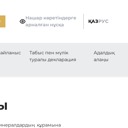
Нашар көретіндерге
у
ҚАЗ
РУС
арналған нұсқа
айланыс
Табыс пен мүлік
Адалдық
туралы декларация
алаңы
Ы
минералдардың құрамына