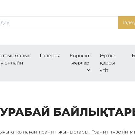
Ізде
рттық балық
Галерея
Көрнекті
Өртке
Б
ау онлайн
жерлер
қарсы
үгіт
БУРАБАЙ БАЙЛЫҚТАР
ығы-атқылаған гранит жыныстары. Гранит түзетін 