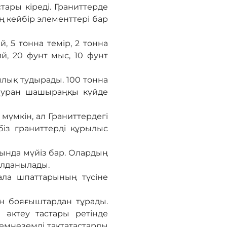
ары кіреді. Граниттерде
ң кейбір элементтері бар
 5 тонна темір, 2 тонна
й, 20 фунт мыс, 10 фунт
лық тудырады. 100 тонна
я уран шашыраңқы күйде
мүмкін, ал Граниттердегі
із граниттерді құрылыс
мында мүйіз бар. Олардың
қолданылады.
дала шпаттарының түсіне
ен бояғыштардан тұрады.
әктеу тастары ретінде
емнеземді тақтатастарды