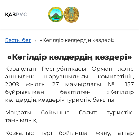
ҚАЗ
РУС
Басты бет
›
«Көгілдір көлдердің көздері»
«Көгілдір көлдердің көздері»
Қазақстан Республикасы Орман және
Жалпы мәлімет
аңшылық шаруашылығы комитетінің
2009 жылғы 27 мамырдағы № 157
Жаңалықтар
бұйрығымен бекітілген «Көгілдір
көлдердің көздері» туристік бағыты;
Мақсаты бойынша бағыт: туристік-
Келушілерге
танымдық;
Қозғалыс түрі бойынша: жаяу, аттар
Спорттық балық аулау онлайн