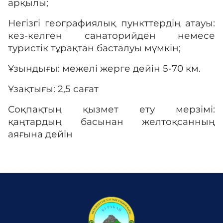
арқылы;
Негізгі географиялық пункттердің атауы:
Галерея
кез-келген санаторийден немесе
туристік тұрақтан басталуы мүмкін;
Көрнекті жерлер
Ұзындығы: межелі жерге дейін 5-70 км.
Ұзақтығы: 2,5 сағат
Өртке қарсы үгіт
Соқпақтың қызмет ету мерзімі:
қаңтардың басынан желтоқсанның
Байланыс
аяғына дейін
Табыс пен мүлік туралы декларация