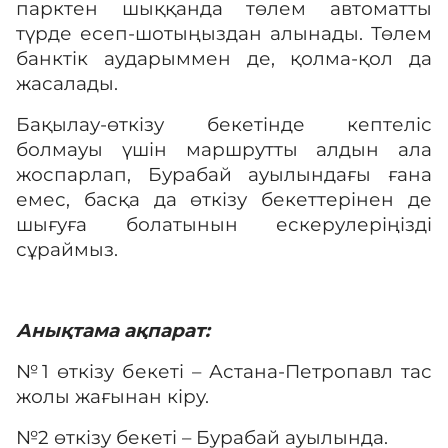
парктен шыққанда төлем автоматты
түрде есеп-шотыңыздан алынады. Төлем
банктік аударыммен де, қолма-қол да
жасалады.
Бақылау-өткізу бекетінде кептеліс
болмауы үшін маршрутты алдын ала
жоспарлап, Бурабай ауылындағы ғана
емес, басқа да өткізу бекеттерінен де
шығуға болатынын ескерулеріңізді
сұраймыз.
Анықтама ақпарат:
№1 өткізу бекеті – Астана-Петропавл тас
жолы жағынан кіру.
№2 өткізу бекеті – Бурабай ауылында.