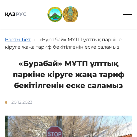
ҚАЗ
РУС
Басты бет
›
«Бурабай» МҰТП ұлттық паркіне
кіруге жаңа тариф бекітілгенін еске саламыз
«Бурабай» МҰТП ұлттық
Жалпы мәлімет
паркіне кіруге жаңа тариф
бекітілгенін еске саламыз
Жаңалықтар
20.12.2023
Келушілерге
Спорттық балық аулау онлайн