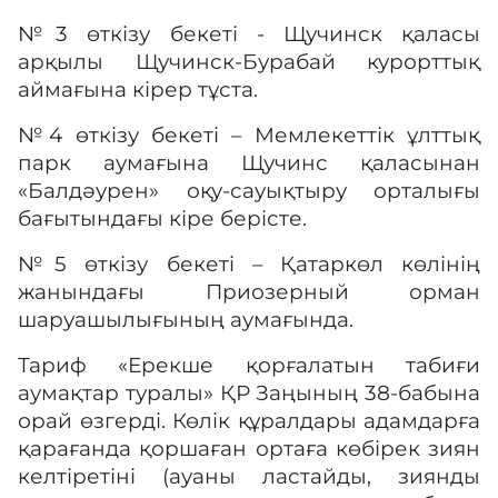
№3 өткізу бекеті - Щучинск қаласы
арқылы Щучинск-Бурабай курорттық
аймағына кірер тұста.
№4 өткізу бекеті – Мемлекеттік ұлттық
парк аумағына Щучинс қаласынан
«Балдәурен» оқу-сауықтыру орталығы
бағытындағы кіре берісте.
№5 өткізу бекеті – Қатаркөл көлінің
жанындағы Приозерный орман
шаруашылығының аумағында.
Тариф «Ерекше қорғалатын табиғи
аумақтар туралы» ҚР Заңының 38-бабына
орай өзгерді. Көлік құралдары адамдарға
қарағанда қоршаған ортаға көбірек зиян
келтіретіні (ауаны ластайды, зиянды