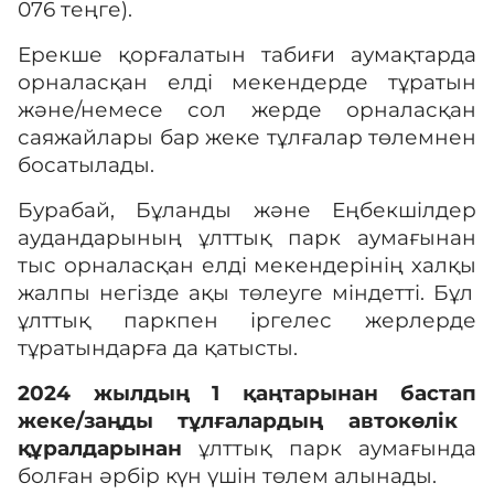
076 теңге).
Е
рекше қорғалатын табиғи аумақтард
а
орналасқан е
лді мекендерд
е тұратын
және
/
немесе
сол жерде
орналасқан
саяжайлары бар жеке тұлғалар
төлемнен
босатылады.
Бурабай, Бұланды және Еңбекшілдер
аудандарының ұлттық парк аумағынан
тыс орналасқан елді мекендерінің
халқы
жалпы негізде ақы төлеуге міндетті.
Бұл
ұ
лттық паркпен
іргелес жерлерде
тұратындар
ға да қатысты.
2024 жылдың 1 қаңтарынан бастап
жеке/заңды тұлғалардың автокөлік
құралдарынан
ұлттық парк аумағында
болған әрбір күн үшін төлем алынады.