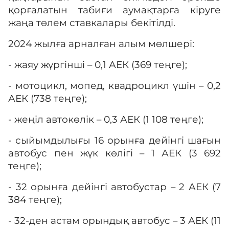
Адалдық алаңы
қорғалатын табиғи аумақтарға кіруге
жаңа төлем ставкалары бекітілді.
Нашар көретіндерге
2024 жылға арналған алым мөлшері:
арналған нұсқа
- жаяу жүргінші – 0,1 АЕК (369 теңге);
- мотоцикл, мопед, квадроцикл үшін – 0,2
АЕК (738 теңге);
- жеңіл автокөлік – 0,3 АЕК (1 108 теңге);
- сыйымдылығы 16 орынға дейінгі шағын
автобус пен жүк көлігі – 1 АЕК (3 692
теңге);
- 32 орынға дейінгі автобустар – 2 АЕК (7
384 теңге);
- 32-ден астам орындық автобус – 3 АЕК (11