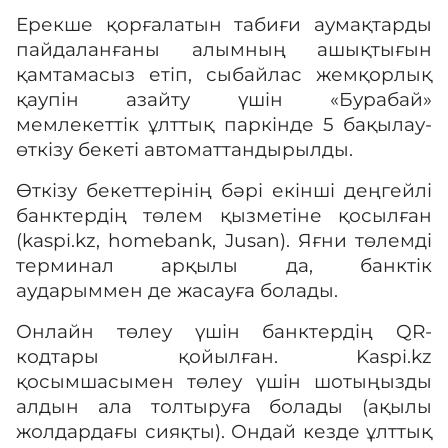
Ерекше қорғалатын табиғи аумақтарды
пайдаланғаны алымның ашықтығын
қамтамасыз етіп, сыбайлас жемқорлық
қаупін азайту үшін «Бурабай»
мемлекеттік ұлттық паркінде 5 бақылау-
өткізу бекеті автоматтандырылды.
Өткізу бекеттерінің бәрі екінші деңгейлі
банктердің төлем қызметіне қосылған
(kaspi.kz, homebank, Jusan). Яғни төлемді
терминал арқылы да, банктік
аударыммен де жасауға болады.
Онлайн төлеу үшін банктердің QR-
кодтары қойылған. Kaspi.kz
қосымшасымен төлеу үшін шотыңызды
алдын ала толтыруға болады (ақылы
жолдардағы сияқты). Ондай кезде ұлттық