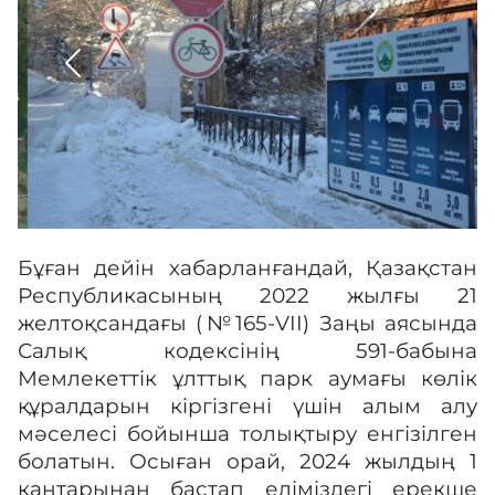
Галерея
Көрнекті жерлер
Өртке қарсы үгіт
Бұған дейін хабарланғандай, Қазақстан
Байланыс
Республикасының 2022 жылғы 21
желтоқсандағы (№165-VII) Заңы аясында
Салық кодексінің 591-бабына
Табыс пен мүлік туралы декларация
Мемлекеттік ұлттық парк аумағы көлік
құралдарын кіргізгені үшін алым алу
мәселесі бойынша толықтыру енгізілген
болатын. Осыған орай, 2024 жылдың 1
қаңтарынан бастап еліміздегі ерекше