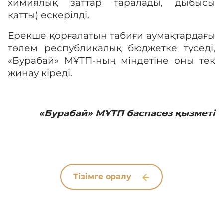
химиялық заттар таралады, дыбысы
қатты) ескерілді.
Ерекше қорғалатын табиғи аумақтардағы
төлем республикалық бюджетке түседі,
«Бурабай» МҰТП-ның міндетіне оны тек
жинау кіреді.
«Бурабай»
МҰТП баспасөз қызметі
Тізімге оралу