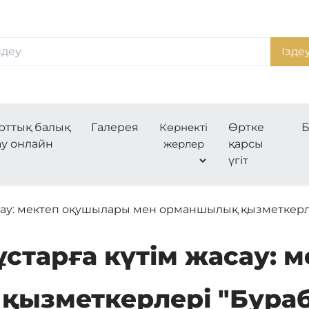
Ізде
рттық балық
Галерея
Көрнекті
Өртке
Б
ау онлайн
жерлер
қарсы
үгіт
сау: мектеп оқушылары мен орманшылық қызметкерлері
ұстарға күтім жасау: 
ызметкерлері "Бураб