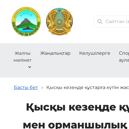
Жалпы
Жаңалықтар
Келушілерге
Спо
мәлімет
аул
Басты бет
›
Қысқы кезеңде құстарға күтім жа
Қысқы кезеңде қ
мен орманшылық қ