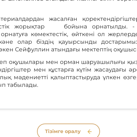
.
атериалдардан жасалған
қоректендіргіште
истік жорықтар
бойына орнатылды. - 
 орнатуға көмектестік, өйткені ол жерлер
әне олар біздің қауырсынды достарымы
і Сәкен Сейфуллин атындағы мектептің оқушы
еп оқушылары мен орман шаруашылығы қыз
ндіргіштер мен құстарға күтім жасаудағы әр
лық мәдениетті қалыптастыруда үлкен өзгер
п табылады.
Тізімге оралу