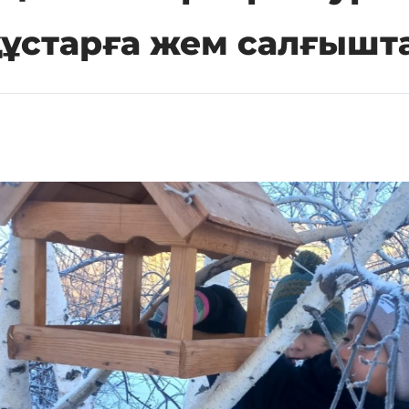
құстарға жем салғышт