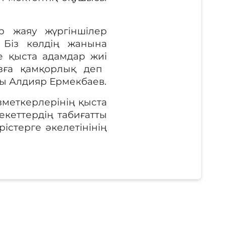
р
жаяу жүргіншілер
Біз көлдің жанына
де қыста адамдар жиі
зға қамқорлық деп
сы Алдияр Ермекбаев.
меткерлерінің қыста
екеттердің табиғатты
істерге әкелетінінің