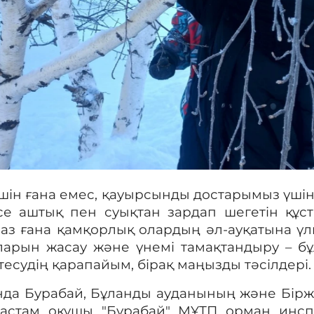
 үшін ғана емес, қауырсынды достарымыз үші
се аштық пен суықтан зардап шегетін құс
 аз
ғана қамқорлық
олардың әл-ауқатына үлк
ларын жасау және үнемі тамақтандыру – бұ
есудің қарапайым, бірақ маңызды тәсілдері.
нда Бурабай, Бұланды ауданының және Бірж
н астам оқушы "Бурабай" МҰТП орман инс