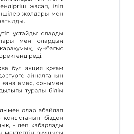
ндіргіш жасап, іліп
іншілер жолдары мен
натылды.
тіп ұстайды
: оларды
шылары мен олардың
 қарақұмық, күнбағыс
оректендіреді
.
ова бұл акция қоғам
дәстүрге айналғанын
 ғана емес, сонымен
дылығы туралы білім
Алдымен олар абайлап
те қоныстан
ып
, бізден
дық, - деп хабарлады
н мектептің оқушысы