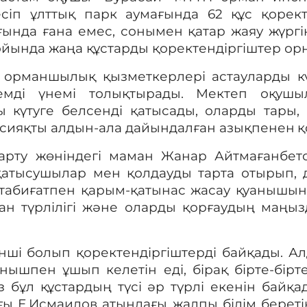
сіп ұлттық парк аумағында 62 құс қоректе
ағында ғана емес, сонымен қатар жаяу жүрг
ойында жаңа құстарды қоректендіргіштер ор
, орманшылық қызметкерлері астауларды
кү
 жемді үнемі толықтырады. Мектеп оқу
ы күтуге белсенді қатысады, оларды тары,
. сияқты алдын-ала дайындалған
азықпенен
қ
арту жөніндегі маман Жанар Айтмағанбет
қатысушылар мен қолдауды тарта отырып, 
р табиғатпен қарым-қатынас жасау қуанышын
уан түрлілігі және оларды қорғаудың маңыз
рінші болып қоректендіргіштерді байқады. 
қынышпен ұшып ке
летін еді
, бірақ бірте-бір
із бұл құстардың түсі әр түрлі екенін байқа
ы Е.Исмаилов атындағы жалпы білім береті