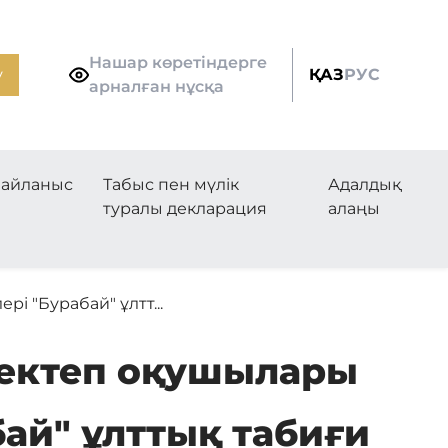
Нашар көретіндерге
у
ҚАЗ
РУС
арналған нұсқа
айланыс
Табыс пен мүлік
Адалдық
туралы декларация
алаңы
 "Бурабай" ұлтт...
мектеп оқушылары
ай" ұлттық табиғи