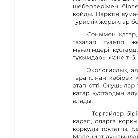
шеберлерімен бірле
қойды. Парктің аум
туристік жорықтар б
Сонымен қатар
тазалап, түзетіп,
мұғалімдері құстард
тұқымдары және т. б
Экологиялық ағ
тарапынан көбірек 
атап өтті. Оқушыла
қатар құстардың ал
алады.
- Торғайлар бі
қарап, оларға қор
қорқуды тоқтатты. Б
Мәдениет ауылындағ