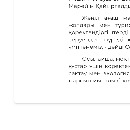
Мерейім Қайыргелді
Жеңіл ағаш м
жолдары мен
тур
қоректендіргіштерді
серуендеп
жүреді ж
үміттенеміз, - дейд
Осылайша, мект
құстар үшін қоректе
сақтау мен экология
жарқын мысалы болы