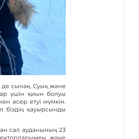
н де сынақ. Суық және
тар үшін қиын болуы
ен әсер етуі мүмкін.
л біздің қауырсынды
ан сал ауданының 23
пекторларымен және