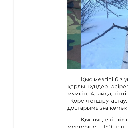
Қыс мезгілі біз
қарлы күндер әсіре
мүмкін. Алайда, тіпті
Қоректендіру астау
достарымызға көмект
Қыстың екі айы
мектебінен 150-де