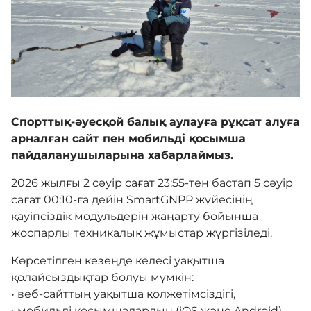
Галерея
Көрнекті жерлер
Спорттық-әуесқой балық аулауға рұқсат алуға
Өртке қарсы үгіт
арналған сайт пен мобильді қосымша
пайдаланушыларына хабарлаймыз.
2026 жылғы 2 сәуір сағат 23:55-тен бастап 5 сәуір
Байланыс
сағат 00:10-ға дейін SmartGNPP жүйесінің
қауіпсіздік модульдерін жаңарту бойынша
Табыс пен мүлік туралы декларация
жоспарлы техникалық жұмыстар жүргізіледі.
Көрсетілген кезеңде келесі уақытша
қолайсыздықтар болуы мүмкін:
• веб-сайттың уақытша қолжетімсіздігі,
• мобильді қосымшалардың (iOS және Android)