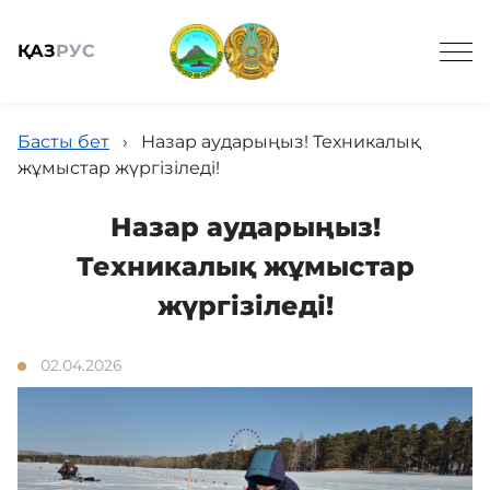
ҚАЗ
РУС
Басты бет
›
Назар аударыңыз! Техникалық
жұмыстар жүргізіледі!
Назар аударыңыз!
Жалпы мәлімет
Техникалық жұмыстар
жүргізіледі!
Жаңалықтар
02.04.2026
Келушілерге
Спорттық балық аулау онлайн