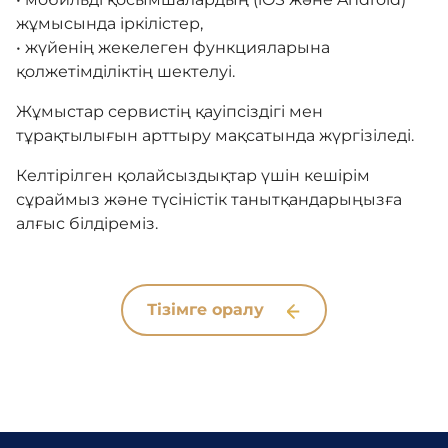
Адалдық алаңы
жұмысында іркілістер,
• жүйенің жекелеген функцияларына
қолжетімділіктің шектелуі.
Нашар көретіндерге
арналған нұсқа
Жұмыстар сервистің қауіпсіздігі мен
тұрақтылығын арттыру мақсатында жүргізіледі.
Келтірілген қолайсыздықтар үшін кешірім
сұраймыз және түсіністік танытқандарыңызға
алғыс білдіреміз.
Тізімге оралу