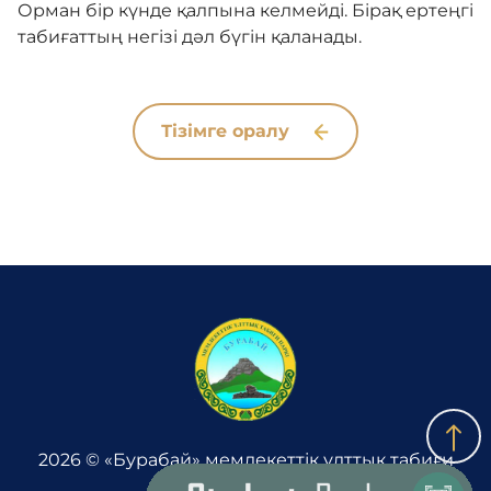
Орман бір күнде қалпына келмейді. Бірақ ертеңгі
табиғаттың негізі дәл бүгін қаланады.
Тізімге оралу
2026 © «Бурабай» мемлекеттік ұлттық табиғи
паркі