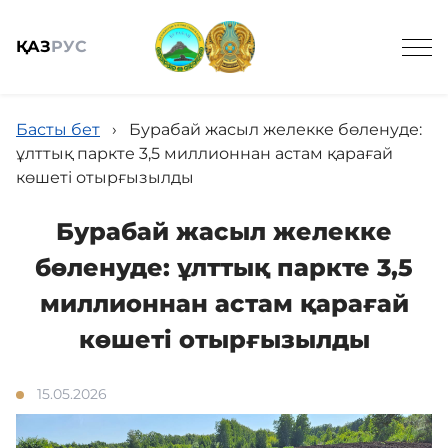
ҚАЗ
РУС
Басты бет
›
Бурабай жасыл желекке бөленуде:
ұлттық паркте 3,5 миллионнан астам қарағай
көшеті отырғызылды
Жалпы мәлімет
Бурабай жасыл желекке
бөленуде: ұлттық паркте 3,5
Жаңалықтар
миллионнан астам қарағай
көшеті отырғызылды
Келушілерге
15.05.2026
Спорттық балық аулау онлайн