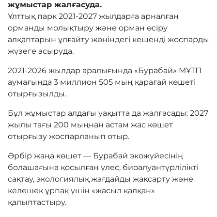
Адалдық алаңы
жұмыстар жалғасуда.
Ұлттық парк 2021-2027 жылдарға арналған
орманды молықтыру және орман өсіру
Нашар көретіндерге
алқаптарын ұлғайту жөніндегі кешенді жоспарды
арналған нұсқа
жүзеге асыруда.
2021-2026 жылдар аралығында «Бурабай» МҰТП
аумағында 3 миллион 505 мың қарағай көшеті
отырғызылды.
Бұл жұмыстар алдағы уақытта да жалғасады: 2027
жылы тағы 200 мыңнан астам жас көшет
отырғызу жоспарланып отыр.
Әрбір жаңа көшет — Бурабай экожүйесінің
болашағына қосылған үлес, биоалуантүрлілікті
сақтау, экологиялық жағдайды жақсарту және
келешек ұрпақ үшін «жасыл қалқан»
қалыптастыру.