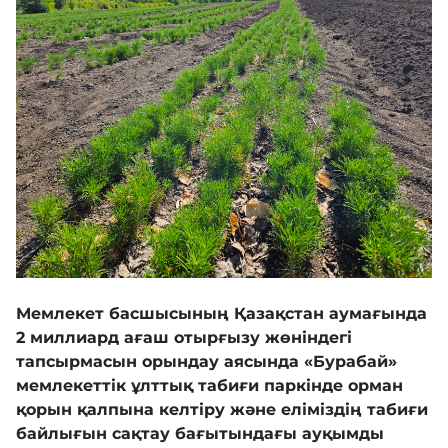
Галерея
Көрнекті жерлер
Өртке қарсы үгіт
Байланыс
Мемлекет басшысының Қазақстан аумағында
Табыс пен мүлік туралы декларация
2 миллиард ағаш отырғызу жөніндегі
тапсырмасын орындау аясында «Бурабай»
мемлекеттік ұлттық табиғи паркінде орман
қорын қалпына келтіру және еліміздің табиғи
байлығын сақтау бағытындағы ауқымды