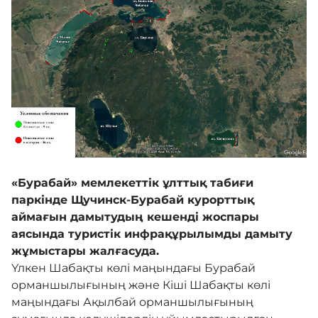
Галерея
Көрнекті жерлер
Өртке қарсы үгіт
«Бурабай» мемлекеттік ұлттық табиғи
Байланыс
паркінде Щучинск-Бурабай курорттық
аймағын дамытудың кешенді жоспары
аясында туристік инфрақұрылымды дамыту
Табыс пен мүлік туралы декларация
жұмыстары жалғасуда.
Үлкен Шабақты көлі маңындағы Бурабай
орманшылығының және Кіші Шабақты көлі
маңындағы Ақылбай орманшылығының