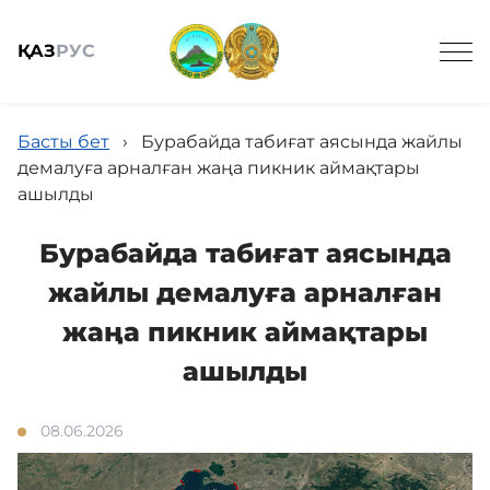
ҚАЗ
РУС
Басты бет
›
Бурабайда табиғат аясында жайлы
демалуға арналған жаңа пикник аймақтары
ашылды
Жалпы мәлімет
Бурабайда табиғат аясында
жайлы демалуға арналған
Жаңалықтар
жаңа пикник аймақтары
ашылды
Келушілерге
08.06.2026
Спорттық балық аулау онлайн