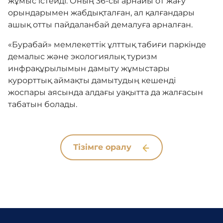
жұмыс істейді. Оның 36-сы арнайы от жағу
орындарымен жабдықталған, ал қалғандары
ашық отты пайдаланбай демалуға арналған.
«Бурабай» мемлекеттік ұлттық табиғи паркінде
демалыс және экологиялық туризм
инфрақұрылымын дамыту жұмыстары
курорттық аймақты дамытудың кешенді
жоспары аясында алдағы уақытта да жалғасын
табатын болады.
Тізімге оралу