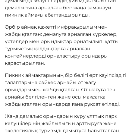
аумағында келушілердің ұйымдастырылған
Адалдық алаңы
демалысына арналған бес жаңа заманауи
пикник аймағы абаттандырылды.
Нашар көретіндерге
Әрбір аймақ қажетті инфрақұрылыммен
арналған нұсқа
жабдықталған: демалуға арналған күркелер,
үстелдер мен орындықтар орнатылып, қатты
тұрмыстық қалдықтарға арналған
контейнерлерді орналастыру орындары
қарастырылған.
Пикник аймақтарының бір бөлігі өрт қауіпсіздігі
талаптарына сәйкес арнайы от жағу
орындарымен жабдықталған. От жағуға тек
арнайы белгіленген және осы мақсатқа
жабдықталған орындарда ғана рұқсат етіледі.
Жаңа демалыс орындарын құру ұлттық парк
келушілерінің жайлылығын арттыруға және
экологиялық туризмді дамытуға бағытталған.