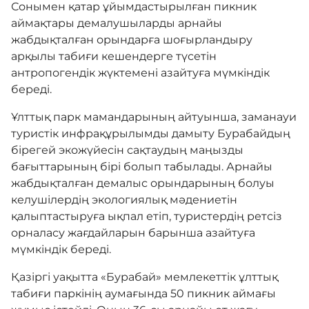
Сонымен қатар ұйымдастырылған пикник
аймақтары демалушыларды арнайы
жабдықталған орындарға шоғырландыру
арқылы табиғи кешендерге түсетін
антропогендік жүктемені азайтуға мүмкіндік
береді.
Ұлттық парк мамандарының айтуынша, заманауи
туристік инфрақұрылымды дамыту Бурабайдың
бірегей экожүйесін сақтаудың маңызды
бағыттарының бірі болып табылады. Арнайы
жабдықталған демалыс орындарының болуы
келушілердің экологиялық мәдениетін
қалыптастыруға ықпал етіп, туристердің ретсіз
орналасу жағдайларын барынша азайтуға
мүмкіндік береді.
Қазіргі уақытта «Бурабай» мемлекеттік ұлттық
табиғи паркінің аумағында 50 пикник аймағы