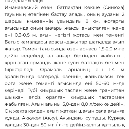
пайдаланылады.
Иманаевский өзені батпақтан Көкше (Синюха)
тауының етегінен бастау алады, оның ауданы 2
шаршы км.өзеннің ұзындығы 8 км. жоғарғы
ағысында оның аңғары жақсы анықталған және
ені 0,3-0,5 м. ағын негізгі жотасы мен төменгі
Батыс қамалдары арасындағы тар шатқалда ағып
жатыр. Төменгі ағысында өзен арнасы 1,5-2,0 м-ге
дейін кеңейеді, ал аңғар біртіндеп жайылып,
қоршаған орманды және сулы-батпақты бетімен
біріктіріледі. Орамалы арнаның ені 1-4 м
аралығында өзгереді. өзеннің жайылмасы тек
орта және төменгі ағысында ені 50-60 м-де
көрінеді. Түбі қиыршық таспен және граниттен
шыққан әлсіз оралған қиыршық тастармен
жабылған. Ағын ағыны 5,0-ден 8,0 л/сек-ке дейін.
Оң жақта көлден ағып жатқан шағын сала ағынға
құяды. Аққукөл (Аққу). Ағындағы су тұщы. Құрғақ
қалдық 30-дан 50 мг / л-ге дейін.жалпы қаттылық