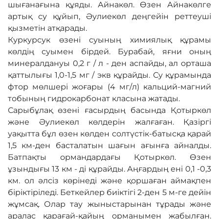
Адалдық алаңы
шығанағына құяды. Айнакөл. Өзен Айнакөлге
артық су құйып, Әулиекөл деңгейін реттеуші
қызметін атқарады.
Нашар көретіндерге
Куркурсук өзені суының химиялық құрамы
арналған нұсқа
көлдің суымен бірдей. Бурабай, яғни оның
минералдануы 0,2 г / л - ден аспайды, ал орташа
қаттылығы 1,0-1,5 мг / экв құрайды. Су құрамында
фтор мөлшері жоғары (4 мг/л) кальций-магний
тобының гидрокарбонат класына жатады.
Сарыбұлақ өзені ғасырдың басында Қотыркөл
және Әулиекөл көлдерін жалғаған. Қазіргі
уақытта бұл өзен көлден солтүстік-батысқа қарай
1,5 км-ден басталатын шағын ағынға айналды.
Батпақты ормандардағы Қотыркөл. Өзен
ұзындығы 13 км - ді құрайды. Аңғардың ені 0,1 -0,3
км. ол әлсіз көрінеді және қоршаған аймақпен
біріктіріледі. Беткейлер биіктігі 2-ден 5 м-ге дейін
жұмсақ. Олар тау жыныстарынан тұрады және
аралас қарағай-қайың орманымен жабылған.