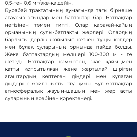
0,5-тен 0,6 мг/экв-қа дейін.
Бурабай трактатының аумағында тағы бірнеше
атаусыз ағындар мен батпақтар бар. Батпақтар
негізінен төмен типті. Олар қарағай-қайың
орманының сулы-батпақты жерлері. Олардың
барлығы дерлік жойылып кеткен тұщы көлдер
мен бұлақ суларының орнында пайда болды.
Жеке батпақтардың мөлшері 100-300 м - ге
жетеді. Батпақтар қамыспен, жас қайыңмен
қатты қопсытылған және жартылай шіріген
ағаштардың көптеген діңдері мен құлаған
діңдеріне байланысты өту қиын. Бұл батпақтар
атмосфералық жауын-шашын мен жер асты
суларының есебінен қоректенеді.