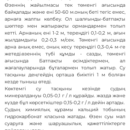
Өзеннің жайылмасы тек төменгі ағысында
байқалады және ені 50-60 м.оның беті тегіс емес,
арнаға жалпы көлбеу. Ол шалғынды-батпақты
шөптер мен жапырақты ормандармен толып
кетті. Арнаның ені 1-2 м, тереңдігі 0,1-0,2 м, ағын
жылдамдығы 0,2-0,3 м/сек. Төменгі ағысында
арна анық емес, оның кесу тереңдігі 0,3-0,4 м-ге
жетеді.өзеннің түбі құмды - сазды, төменгі
ағысында Батпақты өсімдіктермен, ал
жағалауларында бұталармен толып жатыр. Су
тасқыны деңгейдің орташа биіктігі 1 м болған
кезде тыныш өтеді.
Көктемгі су тасқыны кезінде судың
минералдануы 0,05-0,1 г / л құрайды. жазда және
күзде бұл көрсеткіштер 0,15-0,2 г / л дейін артады.
Судың химиялық құрамы кальций тобының
гидрокарбонат класына жатады. Өзен суы мал
суаруға және шаруашылық қажеттіліктерге