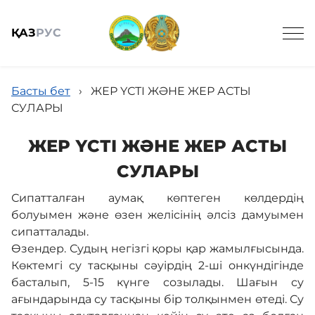
ҚАЗ
РУС
Басты бет
›
ЖЕР ҮСТІ ЖӘНЕ ЖЕР АСТЫ
СУЛАРЫ
ЖЕР ҮСТІ ЖӘНЕ ЖЕР АСТЫ
Жалпы мәлімет
СУЛАРЫ
Сипатталған аумақ көптеген көлдердің
Жаңалықтар
болуымен және өзен желісінің әлсіз дамуымен
сипатталады.
Өзендер. Судың негізгі қоры қар жамылғысында.
Келушілерге
Көктемгі су тасқыны сәуірдің 2-ші онкүндігінде
басталып, 5-15 күнге созылады. Шағын су
ағындарында су тасқыны бір толқынмен өтеді. Су
Спорттық балық аулау онлайн