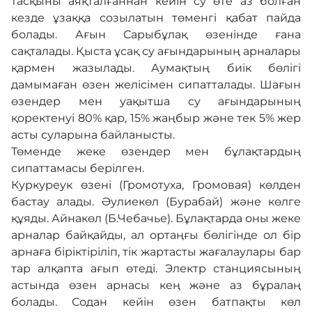
тасқыны аяқталғаннан кейін су өте аз болған
кезде ұзаққа созылатын төменгі қабат пайда
болады. Ағын Сарыбұлақ өзенінде ғана
Галерея
сақталады. Қыста ұсақ су ағындарының арналары
қармен жазылады. Аумақтың биік бөлігі
дамымаған өзен желісімен сипатталады. Шағын
Көрнекті жерлер
өзендер мен уақытша су ағындарының
қоректенуі 80% қар, 15% жаңбыр және тек 5% жер
асты суларына байланысты.
Өртке қарсы үгіт
Төменде жеке өзендер мен бұлақтардың
сипаттамасы берілген.
Байланыс
Куркуреук өзені (Громотуха, Громовая) көлден
бастау алады. Әулиекөл (Бурабай) және көлге
құяды. Айнакөл (Б.Чебачье). Бұлақтарда оны жеке
Табыс пен мүлік туралы декларация
арналар байқайды, ал ортаңғы бөлігінде ол бір
арнаға біріктіріліп, тік жартасты жағалаулары бар
тар алқапта ағып өтеді. Электр станциясының
астында өзен арнасы кең және аз бұралаң
болады. Содан кейін өзен батпақты көл