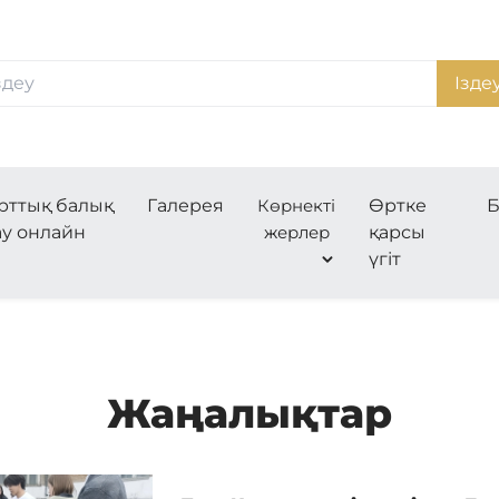
Ізде
рттық балық
Галерея
Көрнекті
Өртке
Б
ау онлайн
жерлер
қарсы
үгіт
Жаңалықтар