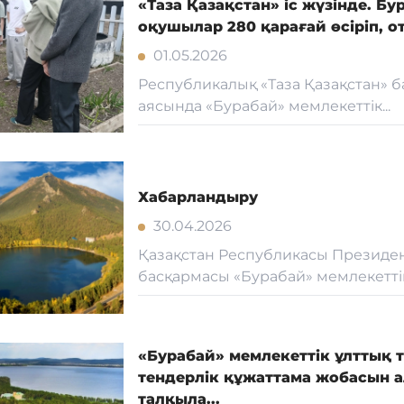
«Таза Қазақстан» іс жүзінде. Б
оқушылар 280 қарағай өсіріп, 
01.05.2026
Республикалық «Таза Қазақстан» 
аясында «Бурабай» мемлекеттік...
Хабарландыру
30.04.2026
Қазақстан Республикасы Президент
басқармасы «Бурабай» мемлекеттік 
«Бурабай» мемлекеттік ұлттық т
тендерлік құжаттама жобасын 
талқыла...