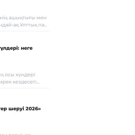
мнің ашықтығы мен
ай-ақ Ұлттық па...
лдері: неге
ң осы күндері
рек кездесеті...
ер шеруі 2026»