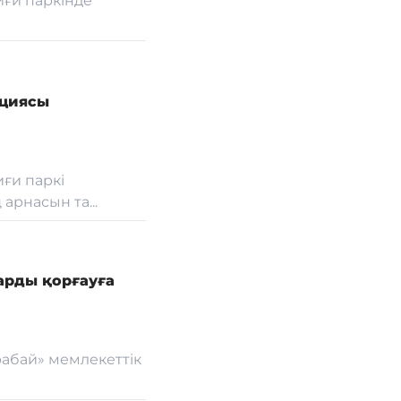
иғи паркінде
кциясы
иғи паркі
арнасын та...
арды қорғауға
рабай» мемлекеттік