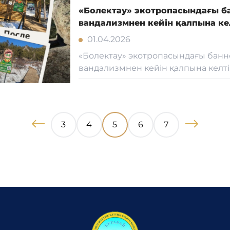
«Болектау» экотропасындағы б
вандализмнен кейін қалпына кел
01.04.2026
«Болектау» экотропасындағы бан
вандализмнен кейін қалпына келтірі
3
4
5
6
7