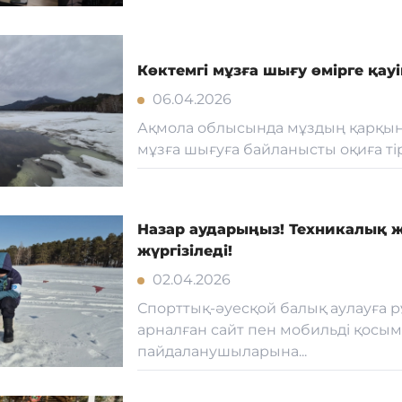
Көктемгі мұзға шығу өмірге қауі
06.04.2026
Ақмола облысында мұздың қарқын
мұзға шығуға байланысты оқиға тірк
Назар аударыңыз! Техникалық 
жүргізіледі!
02.04.2026
Спорттық-әуесқой балық аулауға р
арналған сайт пен мобильді қосы
пайдаланушыларына...