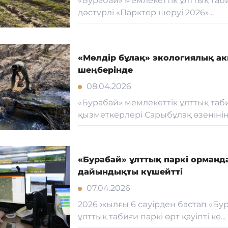
«Бурабай» мемлекеттік ұлттық таб
дәстүрлі «Парктер шеруі 2026»...
«Мөлдір бұлақ» экологиялық а
шеңберінде
08.04.2026
«Бурабай» мемлекеттік ұлттық таб
қызметкерлері Сарыбұлақ өзенінің 
«Бурабай» ұлттық паркі орманд
дайындықты күшейтті
07.04.2026
2026 жылғы 6 сәуірден бастап «Бу
ұлттық табиғи паркі өрт қауіпті ке...