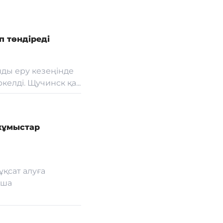
п төндіреді
ды еру кезеңінде
елді. Щучинск қа...
жұмыстар
ұқсат алуға
мша