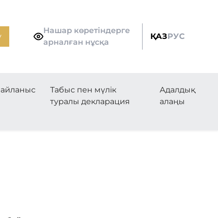
Нашар көретіндерге
у
ҚАЗ
РУС
арналған нұсқа
айланыс
Табыс пен мүлік
Адалдық
туралы декларация
алаңы