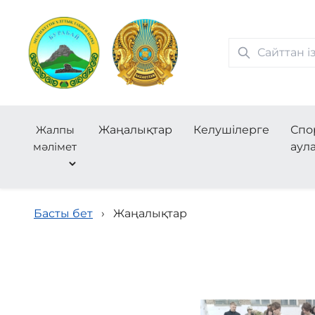
Жалпы
Жаңалықтар
Келушілерге
Спо
мәлімет
аул
Басты бет
›
Жаңалықтар