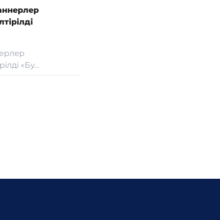
аннерлер
тірілді
нерлер
лді «Бу...