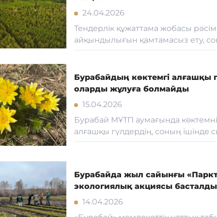
24.04.2026
Тендерлік құжаттама жобасы рәсі
айқындылығын қамтамасыз ету, сонд
Бурабайдың көктемгі алғашқы гү
оларды жұлуға болмайды
15.04.2026
Бурабай МҰТП аумағында көктемні
алғашқы гүлдердің, соның ішінде си
Бурабайда жыл сайынғы «Паркт
экологиялық акциясы басталды
14.04.2026