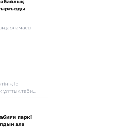
урабайлық
отырғызды
бағдарламасы
інің Іс
ұлттық таби...
абиғи паркі
алдын ала